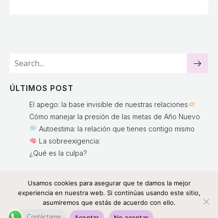
ÚLTIMOS POST
El apego: la base invisible de nuestras relaciones
Cómo manejar la presión de las metas de Año Nuevo
Autoestima: la relación que tienes contigo mismo
La sobreexigencia:
¿Qué es la culpa?
Usamos cookies para asegurar que te damos la mejor
experiencia en nuestra web. Si continúas usando este sitio,
asumiremos que estás de acuerdo con ello.
© 2026 Claudia JV Psicología. Created with
using
WordPress and
Kubio
Contáctame
Aceptar
No aceptar